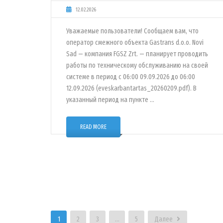
12.02.2026
Уважаемые пользователи! Сообщаем вам, что
оператор смежного объекта Gastrans d.o.o. Novi
Sad — компания FGSZ Zrt. — планирует проводить
работы по техническому обслуживанию на своей
системе в период с 06:00 09.09.2026 до 06:00
12.09.2026 (eveskarbantartas_20260209.pdf). В
указанный период на пункте …
READ MORE
1
2
3
…
5
Далее