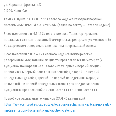
ул. Народног фронта, д.12
21000, Нови-Сад
Ссылка:
Пункт 7.4.3.2 и 6.5.1.1 Сетевого кодекса газотранспортной
системы «GASTRANS d.o.o. Novi Sad» (далее по тексту – Сетевой кодекс)
В соответствии с п. 6.5.1.1 Сетевого кодекса Транспортировщик
предлагает для контрактации Коммерческую реверсивную мощность (в
Коммерческом реверсивном потоке ) на прерываемой основе.
В соответствии с п. 7.4.3.2 Сетевого кодекса Коммерческие
реверсивные квартальные мощности предлагаются на четырех (4)
аукционах поквартально в Газовом году, причем первый аукцион
проводится в первый понедельник сентября, второй – в первый
понедельник декабря, третий – в первый понедельник марта, и
четвертый – в первый понедельник июня. Срок предоставления
аукционных предложений с 09:00 часов СЕТ до 18:00 часов СЕТ.
Подробное расписание аукционов (CAM NC календарь):
https://www.entsog.eu/capacity-allocation-mechanisms-nc#cam-nc-early-
implementation-documents-and-auction-calendar