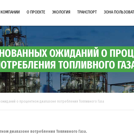
 КОМПАНИИ
О ПРОЕКТЕ
ЭКОЛОГИЯ
ТРАНСПОРТ
ЗОНА ПОЛЬЗОВА
BОПРОСЫ-ОТВЕТЫ
ОХРАНА ТРУДА
КОМИТЕТ ПОЛЬЗОВАТЕЛЕЙ
МАРКЕТ ТЕСТ
НОВАННЫХ ОЖИДАНИЙ О ПРОЦ
ФОТОГАЛЕРЕЯ
ОТРЕБЛЕНИЯ ТОПЛИВНОГО ГАЗ
ПРАЙС-ЛИСТ — ВЫДАЧА УСЛОВИЙ НА
ПРОЕКТИРОВАНИЕ
ожиданий о процентном диапазоне потребления Топливного Газа
тном диапазоне потребления Топливного Газа.