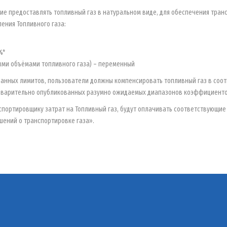
ие предоставлять топливный газ в натуральном виде, для обеспечения тран
ения Топливного газа:
%*
ми объёмами топливного газа) – переменный
азанных лимитов, пользователи должны компенсировать топливный газ в соо
редварительно опубликованных разумно ожидаемых диапазонов коэффициенто
портировщику затрат на Топливный газ, будут оплачивать соответствующие 
шений о транспортировке газа».