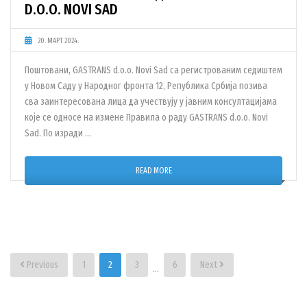
D.O.O. NOVI SAD
20. МАРТ 2024.
Поштовани, GASTRANS d.o.o. Novi Sad са регистрованим седиштем
у Новом Саду у Народног фронта 12, Република Србија позива
сва заинтересована лица да учествују у јавним консултацијама
које се односе на измене Правила о раду GASTRANS d.o.o. Novi
Sad. По изради …
READ MORE
Пагинација
Previous
1
2
3
6
Next
…
чланака