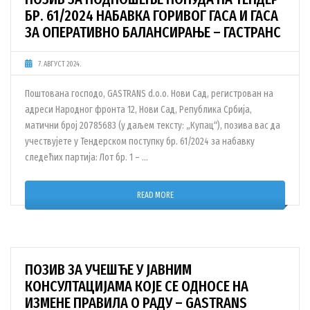
БР. 61/2024 НАБАВКА ГОРИВОГ ГАСА И ГАСА
ЗА ОПЕРАТИВНО БАЛАНСИРАЊЕ – ГАСТРАНС
7. АВГУСТ 2024.
Поштована господо, GASTRANS d.o.o. Нови Сад, регистрован на
адреси Народног фронта 12, Нови Сад, Република Србија,
матични број 20785683 (у даљем тексту: „Купац“), позива вас да
учествујете у Тендерском поступку бр. 61/2024 за набавку
следећих партија: Лот бр. 1 – …
READ MORE
ПОЗИВ ЗА УЧЕШЋЕ У ЈАВНИМ
КОНСУЛТАЦИЈАМА КОЈЕ СЕ ОДНОСЕ НА
ИЗМЕНЕ ПРАВИЛА О РАДУ – GASTRANS