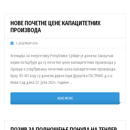
НОВЕ ПОЧЕТНЕ ЦЕНЕ КАПАЦИТЕТНИХ
ПРОИЗВОДА
5. ДЕЦЕМБАР 2024.
Агенција за енергетику Републике Србије је донела Закључак
којим потврђује да су почетне цене капацитетних производа у
Одлуци о утврђивању почетних цена капацитетних производа
број: 05-101 коју су донели директори Друштва ГАСТРАНС д.о.о.
Нови Сад дана 22. јула 2024. године …
READ MORE
ПОЗИВ ЗА ПОДНОШЕЊЕ ПОНУДА НА ТЕНДЕР