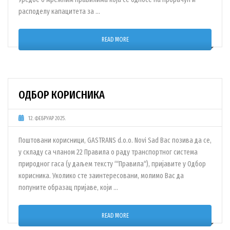
расподелу капацитета за …
READ MORE
ОДБОР КОРИСНИКА
12. ФЕБРУАР 2025.
Поштовани корисници, GASTRANS d.o.o. Novi Sad Вас позива да се,
у складу са чланом 22 Правила о раду транспортног система
природног гаса (у даљем тексту ‘“Правила“), пријавите у Одбор
корисника. Уколико сте заинтересовани, молимо Вас да
попуните образац пријаве, који …
READ MORE