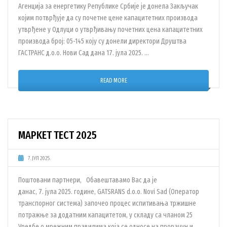
Агенција за енергетику Републике Србије је донела Закључак
којим потврђује да су почетне цене капацитетних производа
утврђене у Одлуци о утврђивању почетних цена капацитетних
производа број: 05-145 коју су донели директори Друштва
ГАСТРАНС д.о.о. Нови Сад дана 17. јула 2025. …
READ MORE
MAРKET TEСT 2025
7. ЈУЛ 2025.
Поштовани партнери, Обавештавамо Вас да је
данас, 7. јула 2025. године, GATSRANS d.o.o. Novi Sad (Оператор
транспорног система) започео процес испитивања тржишне
потражње за додатним капацитетом, у складу са чланом 25
Уредбе о мрежним правилима која се односе на прорачун и