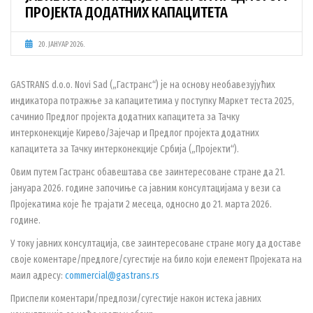
ПРОЈЕКТА ДОДАТНИХ КАПАЦИТЕТА
20. ЈАНУАР 2026.
GASTRANS d.o.o. Novi Sad („Гастранс“) је на основу необавезујућих
индикатора потражње за капацитетима у поступку Маркет теста 2025,
сачинио Предлог пројекта додатних капацитета за Тачку
интерконекције Кирево/Зајечар и Предлог пројекта додатних
капацитета за Тачку интерконекције Србија („Пројекти“).
Овим путем Гастранс обавештава све заинтересоване стране да 21.
јануара 2026. године започиње са јавним консултацијама у вези са
Пројекатима које ће трајати 2 месеца, односно до 21. марта 2026.
године.
У току јавних консултација, све заинтересоване стране могу да доставе
своје коментаре/предлоге/сугестије на било који елемент Пројеката на
маил адресу:
commercial@gastrans.rs
Приспели коментари/предлози/сугестије након истека јавних